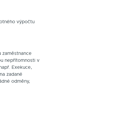
motného výpočtu
.
tu zaměstnance
ou nepřítomnosti v
např. Exekuce,
 na zadané
ořádné odměny,