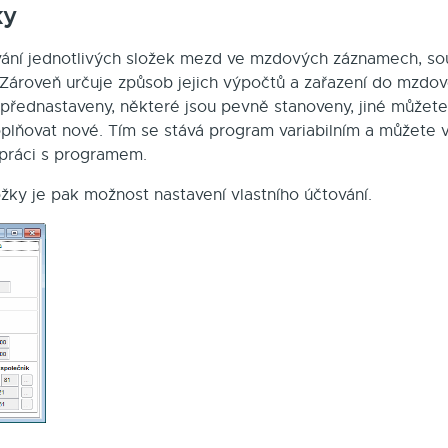
ky
ávání jednotlivých složek mezd ve mzdových záznamech, s
 Zároveň určuje způsob jejich výpočtů a zařazení do mzdové
přednastaveny, některé jsou pevně stanoveny, jiné můžete
lňovat nové. Tím se stává program variabilním a můžete vy
í práci s programem.
ky je pak možnost nastavení vlastního účtování.