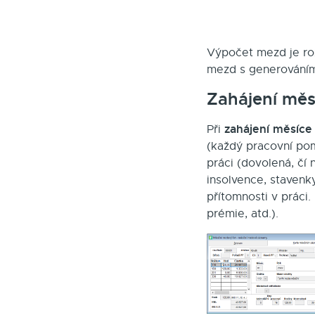
Výpočet mezd je ro
mezd s generováním
Zahájení měs
zahájení měsíce
Při
(každý pracovní pom
práci (dovolená, čí
insolvence, stavenk
přítomnosti v práci
prémie, atd.).