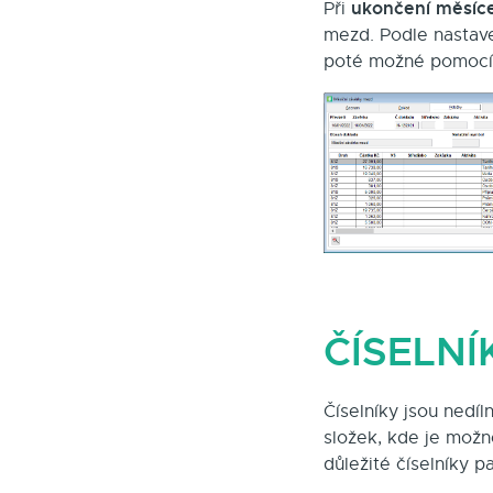
ukončení měsíc
Při
mezd. Podle nastave
poté možné pomocí 
ČÍSELNÍ
Číselníky jsou nedíl
složek, kde je možn
důležité číselníky p