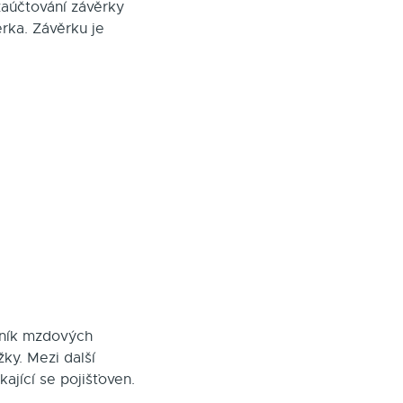
zaúčtování závěrky
rka. Závěrku je
elník mzdových
ky. Mezi další
kající se pojišťoven.