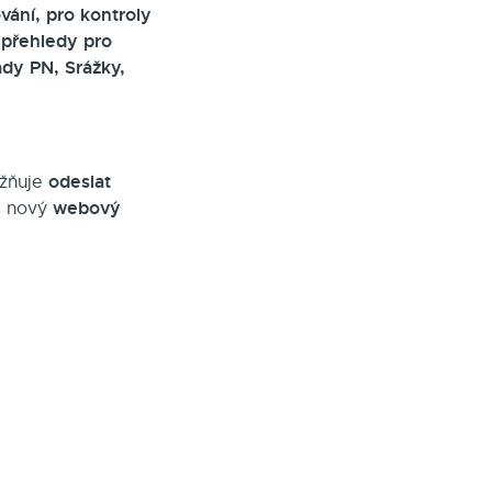
vání, pro kontroly
 (přehledy pro
ady PN, Srážky,
odeslat
ožňuje
webový
s nový