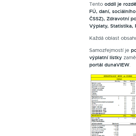
oddíl je rozd
Tento
FÚ, daní, sociálního
ČSSZ), Zdravotní po
Výplaty, Statistika,
Každá oblast obsahu
po
Samozřejmostí je
výplatní lístky
zaměs
portál dunaVIEW
.