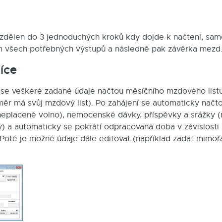
zdělen do 3 jednoduchých kroků kdy dojde k načtení, sa
 všech potřebných výstupů a následně pak závěrka mezd
íce
se veškeré zadané údaje načtou měsíčního mzdového lis
ěr má svůj mzdový list). Po zahájení se automaticky načt
 neplacené volno), nemocenské dávky, příspěvky a srážky (
y) a automaticky se pokrátí odpracovaná doba v závislosti
. Poté je možné údaje dále editovat (například zadat mim