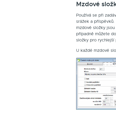
Mzdové slož
Používá se při zad
srážek a příspěvků.
mzdové složky jsou 
případně můžete dop
složky pro rychlejš
U každé mzdové slož