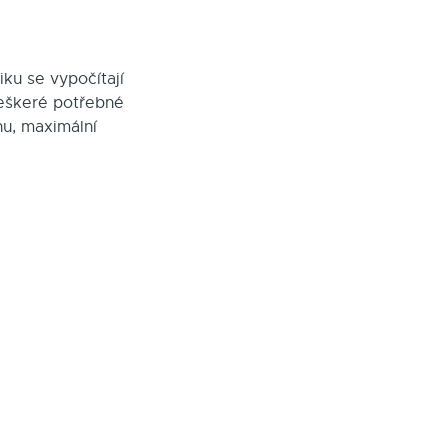
ku se vypočítají
veškeré potřebné
hu, maximální