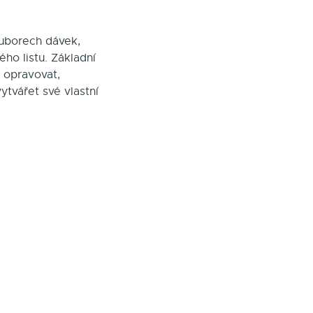
ouborech dávek,
ho listu. Základní
 opravovat,
tvářet své vlastní