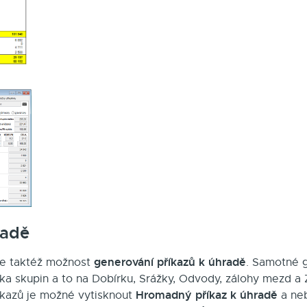
radě
generování příkazů k úhradě
je taktéž možnost
. Samotné g
ka skupin a to na Dobírku, Srážky, Odvody, zálohy mezd a 
Hromadný příkaz k úhradě
íkazů je možné vytisknout
a neb